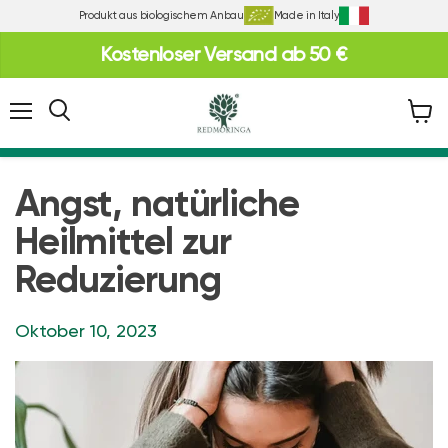
Produkt aus biologischem Anbau
Made in Italy
Kostenloser Versand ab 50 €
Folie
3
von
Menü
Waren
3
anzei
Angst, natürliche
Heilmittel zur
Reduzierung
Oktober 10, 2023