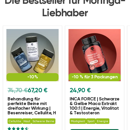
Die Bestseller für Moringa-
Liebhaber
-10%
-10 % für 3 Packungen
Ursprünglicher
Aktueller
74,70 €
67,20 €
24,90 €
Preis
Preis
Behandlung für
INCA FORCE | Schwarze
perfekte Beine mit
& Gelbe Maca Extrakt
dreifacher Wirkung |
100:1 | Energie, Vitalitat
Besenreiser, Cellulite, H
& Testosteron
Cellulite
Haut
Schwere Beine
Müdigkeit
Sport
Energie