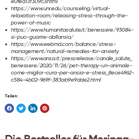
e0fed13f309c.shtml
https://www.unr.edu/counseling/virtual-
relaxation-room/releasing-stress-through-the-
power-of-music
https://www.humanitasalute.it/benessere/93084-
si-puo-guarire-dallansia/
https://www.webmd.com/balance/stress-
management/natural-remedies-for-anxiety
https://www.ansa.it/pressrelease/canale_salute_
benessere/2020/11/26/pet-therapy-un-animale-
come-miglior-cura-per-ansia-e-stress_8ece4962-
c584-4b02-969f-383ab9e9dde2.html
Teilen: