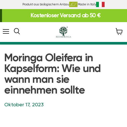
Produkt aus biologischem Anbau
Made in Italy
Kostenloser Versand ab 50 €
Folie
3
von
Menü
Waren
3
anzei
Moringa Oleifera in
Kapselform: Wie und
wann man sie
einnehmen sollte
Oktober 17, 2023