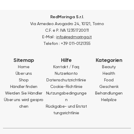
.
RedMoringa S.r.l
Via Amedeo Avogadro 24, 10121, Torino
C.F. e P. IVA 12351720011
E-Mail :
info@redmoringa.it
Telefon : +39 011-0121355
Sitemap
Hilfe
Kategorien
Home
Kontakt / Faq
Beauty
Über uns
Nutzerkonto
Health
Shop
Datenschutzrichtlinie
Food
Händler finden
Cookie-Richtlinie
Geschenk
Werden Sie Händler
Nutzungsbedingunge
Behandlungen
Über uns wird gespro
n
Heilpilze
chen
Rückgabe- und Erstat
tungsrichtlinie