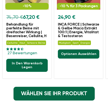
-10%
-10 % für 3 Packungen
Ursprünglicher
Aktueller
74,70 €
67,20 €
24,90 €
Preis
Preis
Behandlung für
INCA FORCE | Schwarze
perfekte Beine mit
& Gelbe Maca Extrakt
dreifacher Wirkung |
100:1 | Energie, Vitalitat
Besenreiser, Cellulite, H
& Testosteron
Cellulite
Haut
Schwere Beine
Müdigkeit
Sport
Energie
27 Bewertungen
Optionen Auswählen
In Den Warenkorb
Legen
WÄHLEN SIE IHR PRODUKT